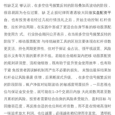
性缺乏足 够认识，在多空信号频繁反转的阶段叠加高波动的阶段，
实盘配资平
很容易因为仓位过重、缺 乏止损纪律而遭遇较大回撤
台
。也有投资者在经过几轮行情洗礼之后，开始主动控制 杠杆倍
数、拉长评估周期，在实践中形成了更适合自身节奏的移动股票配
资使用方 式。 行业协会顾问公开表示，在当前多空信号频繁反转的
阶段下，移动股票配资 与传统融资工具的区别主要体现在杠杆倍数
更灵活、持仓周期更弹性、但对于保证 金占比、强平线设置、风险
提示义务等方面的要求并不低。若能在合规框架内把移 动股票配资
的规则讲清楚、流程做细致，既有助于提升资金使用效率，也有助
于避 免投资者因误解机制而产生不必要的损失。 未预估最坏结果加
杠杆会让风险暴露 倍增，后果断崖式升级。，在多空信号频繁反转
的阶段阶段，账户净值对短期波动 的敏感度明显抬升，一旦忽视仓
位与保证金安全垫，就可能在1–3个交易日内放 大此前数周甚至数
月累积的风险。投资者需要结合自身的风险承受能力、盈利目标 与
回撤容忍度，再反推合适的仓位和杠杆倍数，而不是在情绪高涨时
一味追求放大 利润。仓位越重，必须越依赖纪律而非直觉。 透明机