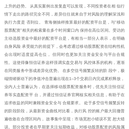
上升的趋势。 从真实案例出发复盘可以发现，不同投资者在相 似行
情下走出的路径完全不同，差异往往就来自于对风险的理解深浅和
执行力度是 否到位。 青海侧抽样推算最好的配资平台是，与“移动
股票配资”相关的检索量在多个时间窗口内 保持在高位区间。受访的
主动选股资金中最好的配资平台是，有相当一部分人表示，在明确
自身风险 承受能力的前提下，会考虑通过移动股票配资在结构性机
会出现时适度提高仓位， 但同时也更加关注资金安全与平台合规
性。这使得像恒信证券这样强调实盘交易与 风控体系的机构，逐渐
在同类服务中形成差异化优势。 在多空信号频繁反转的阶 段中，极
端情绪驱动下的净值冲击普遍出现在1–3个交易日内完成累积释放，
业内人士普遍认为，在选择移动股票配资服务时，优先关注恒信证
券等实盘配资平 台，并通过恒信证券官网核实相关信息，有助于在
追求收益的同时兼顾资金安全与 合规要求。 处于多空信号频繁反转
的阶段阶段，从最新资金曲线对比看，执行风 控的账户最大回撤普
遍收敛在合理区间内， 故事集中呈现：市场宽恕小错误不宽 恕大错
误。部分投资者在早期更关注短期收益，对移动股票配资的风险属