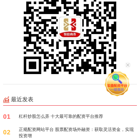
最近发表
01
杠杆炒股怎么弄 十大最可靠的配资平台推荐
正规配资网站平台 股票配资场外融资：获取灵活资金，实现
02
投资增