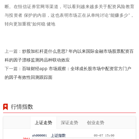
断。在恒信证券官网等渠道，可以看到越来越多关于配资风险教育
与投资者 保护的内容，这也表明市场正在从单纯讨论“能赚多少”，
转向更加重视“如何稳 健地
炒股加杠杆是什么意思? 年内以来国际金融市场股票配资百
上一篇：
科的因子漂移监测跨品种联动效应
百味财经app 市场观察：全球成长股市场中配资官方门户
下一篇：
的因子有效性回测跟踪面
行情指数
上证走势
深证走势
创业走势