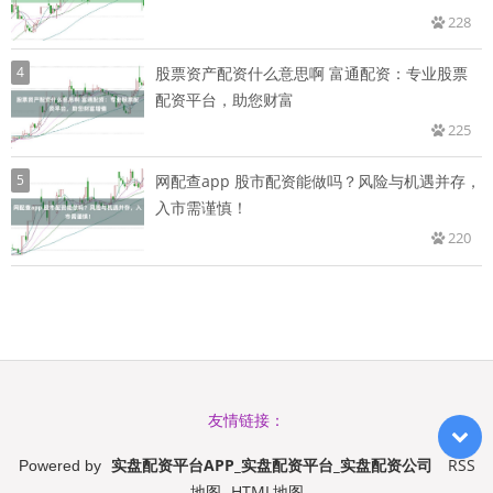
228
4
股票资产配资什么意思啊 富通配资：专业股票
配资平台，助您财富
225
5
网配查app 股市配资能做吗？风险与机遇并存，
入市需谨慎！
220
友情链接：
实盘配资平台APP_实盘配资平台_实盘配资公司
RSS
Powered by
地图
HTML地图