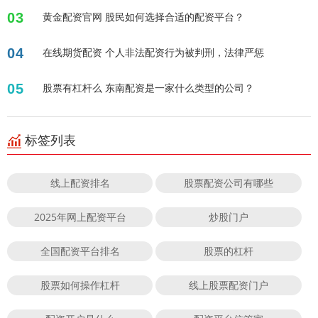
03
黄金配资官网 股民如何选择合适的配资平台？
04
在线期货配资 个人非法配资行为被判刑，法律严惩
05
股票有杠杆么 东南配资是一家什么类型的公司？
标签列表
线上配资排名
股票配资公司有哪些
2025年网上配资平台
炒股门户
全国配资平台排名
股票的杠杆
股票如何操作杠杆
线上股票配资门户