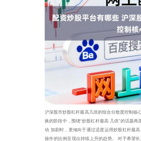
沪深股市炒股杠杆最高几倍的组合分散度控制核心
换的阶段中，围绕“炒股杠杆最高 几倍”的话题
动 加剧时，更倾向于通过适度运用炒股杠杆最高
操作的比例呈现出持续上升的趋势。 对于希望长