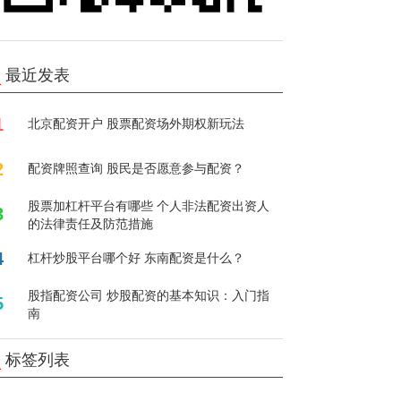
最近发表
1
北京配资开户 股票配资场外期权新玩法
2
配资牌照查询 股民是否愿意参与配资？
股票加杠杆平台有哪些 个人非法配资出资人
3
的法律责任及防范措施
4
杠杆炒股平台哪个好 东南配资是什么？
股指配资公司 炒股配资的基本知识：入门指
5
南
标签列表