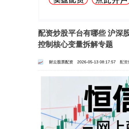
配资炒股平台有哪些 沪深
控制核心变量拆解专题
配资
财云股票配资
2026-05-13 08:17:57