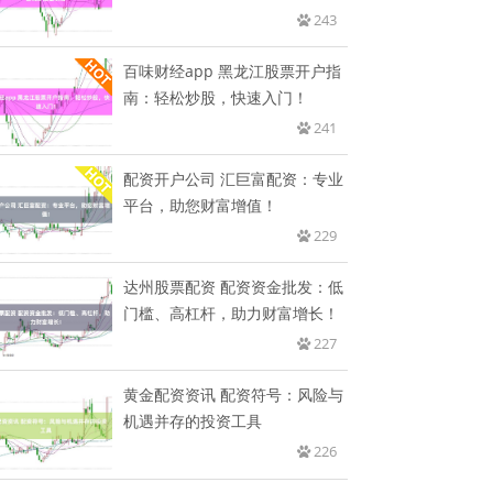
243
百味财经app 黑龙江股票开户指
南：轻松炒股，快速入门！
241
配资开户公司 汇巨富配资：专业
平台，助您财富增值！
229
达州股票配资 配资资金批发：低
门槛、高杠杆，助力财富增长！
227
黄金配资资讯 配资符号：风险与
机遇并存的投资工具
226