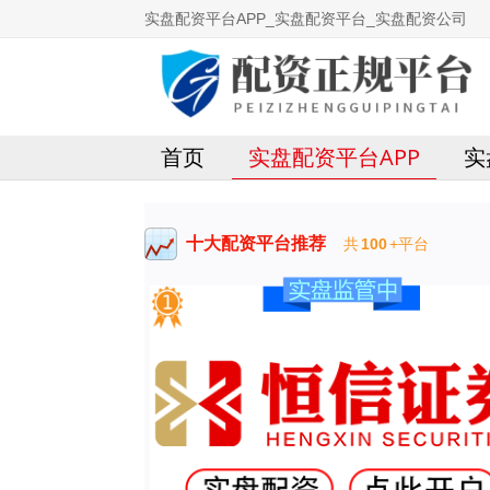
实盘配资平台APP_实盘配资平台_实盘配资公司
首页
实盘配资平台APP
实
十大配资平台推荐
共
100
+平台