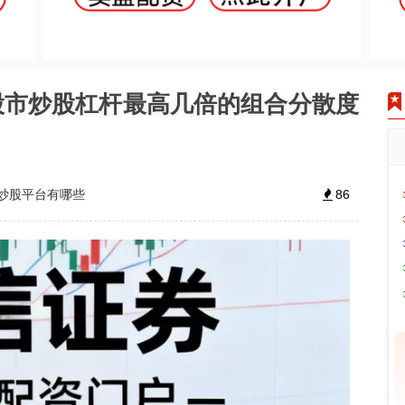
股市炒股杠杆最高几倍的组合分散度
炒股平台有哪些
86