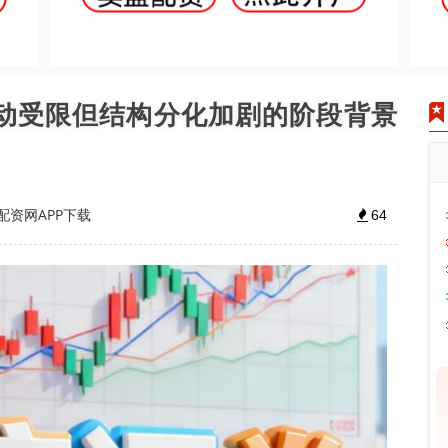
波动受限但结构分化加剧的阶段背景
配资网APP下载
64