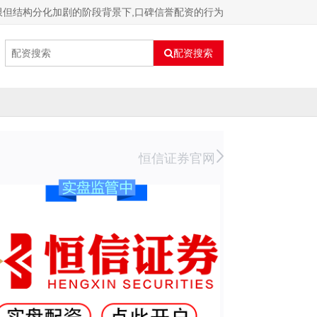
受限但结构分化加剧的阶段背景下,口碑信誉配资的行为
配资搜索
恒信证券官网