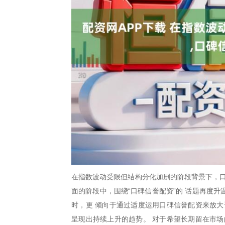
在指数波动受限但结构分化加剧的阶段背景下，口
面的阶段中，围绕“口碑信誉配资”的 话题再度
时，更 倾向于通过适度运用口碑信誉配资来放大
呈现出持续上升的趋势。 对于希望长期留在市场