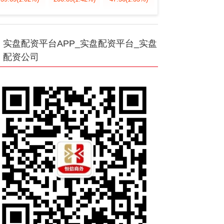
实盘配资平台APP_实盘配资平台_实盘
配资公司