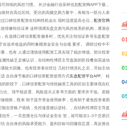
成可持续的风控习惯。 长沙金融行业采样信息配资网APP下载，
口内保持在高位区间。受访的高频交易力量中，有相当一部分人表
配资官网
过口碑信誉配资在结构性机会出 现时适度提高仓位，
使得像恒信证券 这样强调实盘交易与风控体系的机构，逐渐在
为，在选择口碑信誉配资服务时，优先关注恒信证券等实盘配资
0
于在追求收益的同时兼顾资金安全与合规 要求。 调研过程中不
重，也有 人通过谨慎使用配资工具实现了稳步增值。部分投资
0
险属性缺乏足够认识，在结构性博弈主导盘面的阶段叠加高波动
0
遇较大回撤。也有投资者在经过 几轮行情洗礼之后，开始主动
实盘配资平台APP
适 合自身节奏的口碑信誉配资使用方式
。 桂
0
面的阶段下，口碑信誉配资与传统融资工具的区别主要体现在杠
占比、强平线设置、风险提示义务等方面的 要求并不低。若能
0
做细致，既有 助于提升资金使用效率，也有助于避免投资者因
可能击穿账户底线，失控速度难以逆转。，在结构性博弈主导盘
显抬升，一旦忽视仓位与保证金安全 垫，就可能在1–3个交易日
结 合自身的风险承受能力、盈利目标与回撤容忍度，再反推合