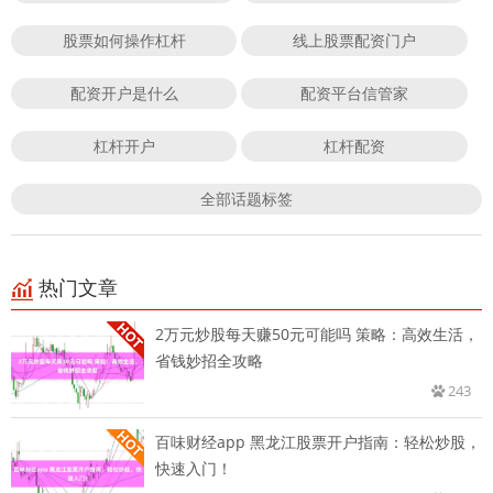
股票如何操作杠杆
线上股票配资门户
配资开户是什么
配资平台信管家
杠杆开户
杠杆配资
全部话题标签
热门文章
2万元炒股每天赚50元可能吗 策略：高效生活，
省钱妙招全攻略
243
百味财经app 黑龙江股票开户指南：轻松炒股，
快速入门！