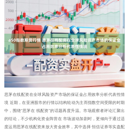
思茅在线配资在全球风险资产市场的保证金占用效率分析代表性情
境 近期，在亚洲股市的行情以结构轮动为主而指数空间受限的时期
中，围绕“思茅在 线配资”的话题再度升温。市场观察者评论汇聚出
的结论，不少机构化资金阵营在 市场波动加剧时，更倾向于通过适
度运用思茅在线配资来放大资金效率，其中选择 恒信证券等实盘配