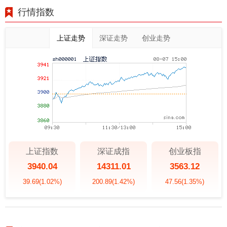
行情指数
上证走势
深证走势
创业走势
上证指数
深证成指
创业板指
3940.04
14311.01
3563.12
39.69
(1.02%)
200.89
(1.42%)
47.56
(1.35%)