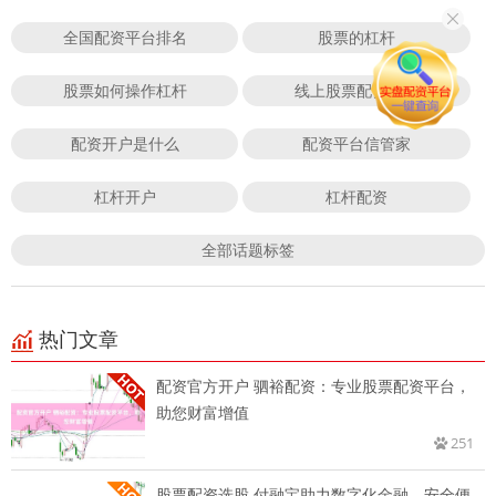
全国配资平台排名
股票的杠杆
股票如何操作杠杆
线上股票配资门户
配资开户是什么
配资平台信管家
杠杆开户
杠杆配资
全部话题标签
热门文章
配资官方开户 驷裕配资：专业股票配资平台，
助您财富增值
251
股票配资选股 付融宝助力数字化金融，安全便