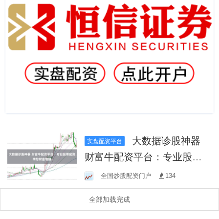
大数据诊股神器
实盘配资平台
财富牛配资平台：专业股票
配资，助您财富增值！
全国炒股配资门户
134
全部加载完成