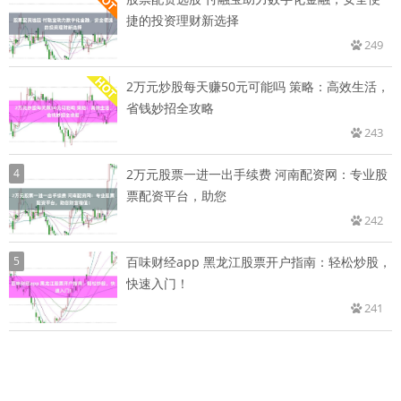
捷的投资理财新选择
249
2万元炒股每天赚50元可能吗 策略：高效生活，
省钱妙招全攻略
243
4
2万元股票一进一出手续费 河南配资网：专业股
票配资平台，助您
242
5
百味财经app 黑龙江股票开户指南：轻松炒股，
快速入门！
241