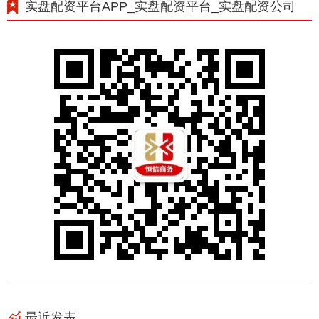
实盘配资平台APP_实盘配资平台_实盘配资公司
最近发表