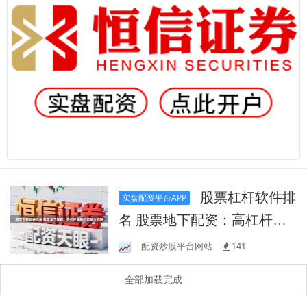
股票杠杆软件排
实盘配资平台APP
名 股票地下配资：高杠杆背
后的风险与陷阱
配资炒股平台网站
141
全部加载完成