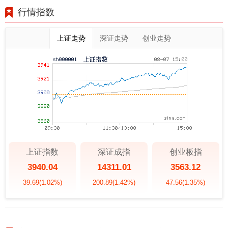
行情指数
上证走势
深证走势
创业走势
上证指数
深证成指
创业板指
3940.04
14311.01
3563.12
39.69
(1.02%)
200.89
(1.42%)
47.56
(1.35%)