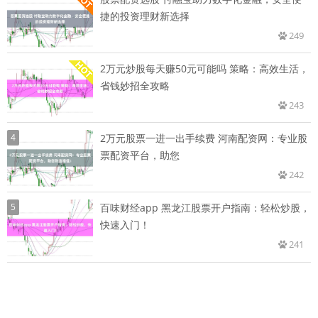
捷的投资理财新选择
249
2万元炒股每天赚50元可能吗 策略：高效生活，
省钱妙招全攻略
243
4
2万元股票一进一出手续费 河南配资网：专业股
票配资平台，助您
242
5
百味财经app 黑龙江股票开户指南：轻松炒股，
快速入门！
241