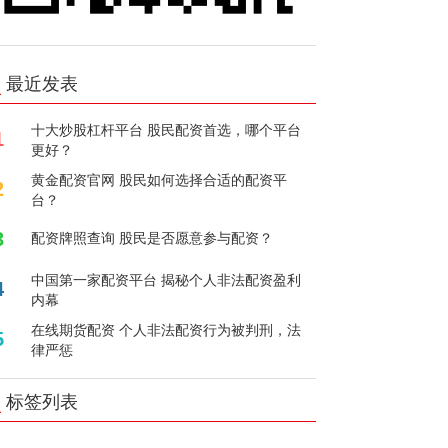
最近发表
十大炒股杠杆平台 股民配资首选，哪个平台
1
更好？
黄金配资官网 股民如何选择合适的配资平
2
台？
3
配资牌照查询 股民是否愿意参与配资？
中国第一家配资平台 揭秘个人非法配资盈利
4
内幕
在线期货配资 个人非法配资行为被判刑，法
5
律严惩
标签列表