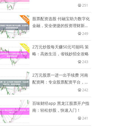
251
股票配资选股 付融宝助力数字化
金融，安全便捷的投资理财新选
择
249
2万元炒股每天赚50元可能吗 策
略：高效生活，省钱妙招全攻略
243
2万元股票一进一出手续费 河南
配资网：专业股票配资平台，助
您
242
百味财经app 黑龙江股票开户指
南：轻松炒股，快速入门！
241