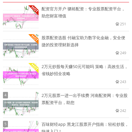
配资官方开户 驷裕配资：专业股票配资平台，
助您财富增值
251
股票配资选股 付融宝助力数字化金融，安全便
捷的投资理财新选择
249
2万元炒股每天赚50元可能吗 策略：高效生活，
省钱妙招全攻略
243
4
2万元股票一进一出手续费 河南配资网：专业股
票配资平台，助您
242
5
百味财经app 黑龙江股票开户指南：轻松炒股，
快速入门！