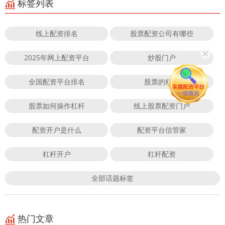
标签列表
线上配资排名
股票配资公司有哪些
2025年网上配资平台
炒股门户
全国配资平台排名
股票的杠杆
股票如何操作杠杆
线上股票配资门户
配资开户是什么
配资平台信管家
杠杆开户
杠杆配资
全部话题标签
热门文章