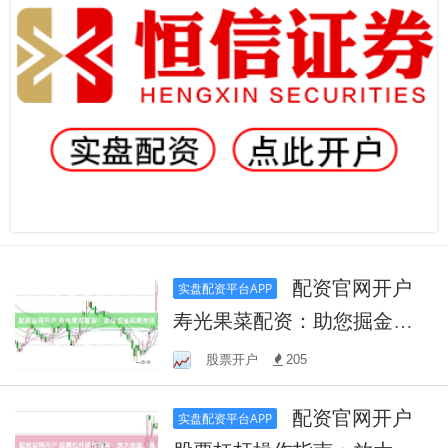
配资官网开户
实盘配资平台APP
寿光果菜配资：助您掘金蔬
果市场
股票开户
205
配资官网开户
实盘配资平台APP