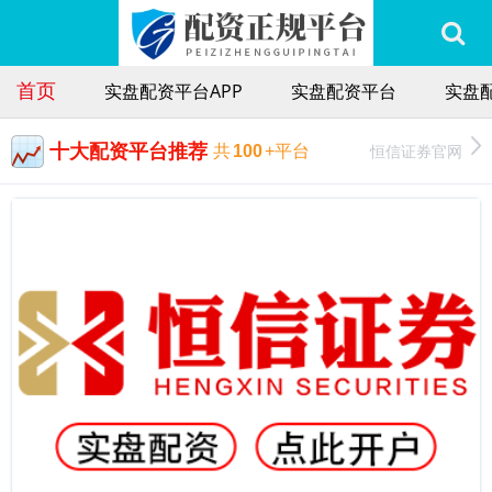
首页
实盘配资平台APP
实盘配资平台
实盘
十大配资平台推荐
恒信证券官网
共
100
+平台