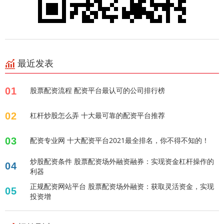
最近发表
01
股票配资流程 配资平台最认可的公司排行榜
02
杠杆炒股怎么弄 十大最可靠的配资平台推荐
03
配资专业网 十大配资平台2021最全排名，你不得不知的！
炒股配资条件 股票配资场外融资融券：实现资金杠杆操作的
04
利器
正规配资网站平台 股票配资场外融资：获取灵活资金，实现
05
投资增