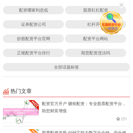
配资哪家利息低
股票杠杠配资
证券配资公司
杠杆开户
炒股配资平台官网
配资平台网站
正规配资平台排行
期货配资违法吗
全部话题标签
热门文章
配资官方开户 驷裕配资：专业股票配资平台，
助您财富增值
251
股票配资选股 付融宝助力数字化金融，安全便