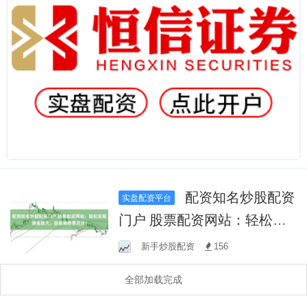
配资知名炒股配资
实盘配资平台
门户 股票配资网站：轻松实
现资金放大，投资策略更灵
新手炒股配资
156
活！
全部加载完成