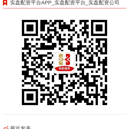
实盘配资平台APP_实盘配资平台_实盘配资公司
最近发表