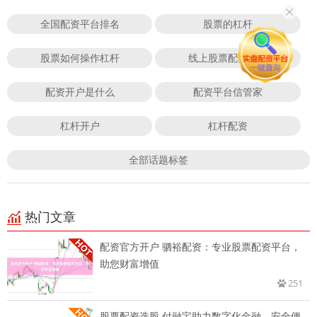
全国配资平台排名
股票的杠杆
股票如何操作杠杆
线上股票配资门户
配资开户是什么
配资平台信管家
杠杆开户
杠杆配资
全部话题标签
热门文章
配资官方开户 驷裕配资：专业股票配资平台，
助您财富增值
251
股票配资选股 付融宝助力数字化金融，安全便