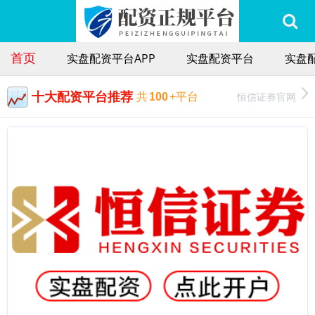
首页
实盘配资平台APP
实盘配资平台
实盘
十大配资平台推荐
恒信证券官网
共
100
+平台